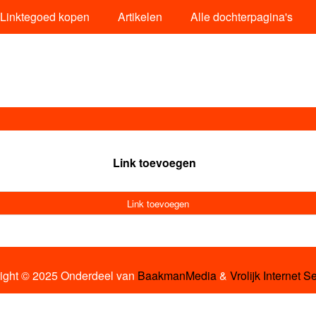
Linktegoed kopen
Artikelen
Alle dochterpagina's
Link toevoegen
Link toevoegen
ight © 2025 Onderdeel van
BaakmanMedia
&
Vrolijk Internet S