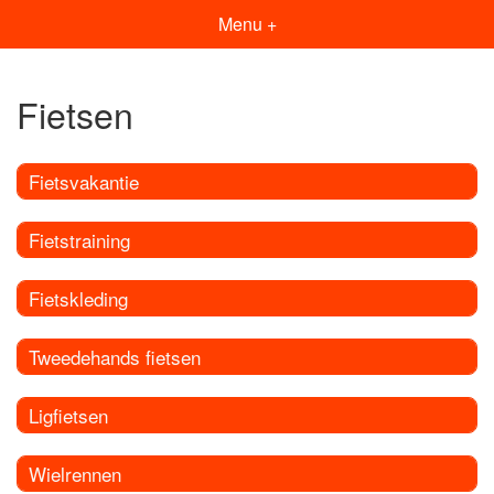
Menu +
Fietsen
Fietsvakantie
Fietstraining
Fietskleding
Tweedehands fietsen
Ligfietsen
Wielrennen