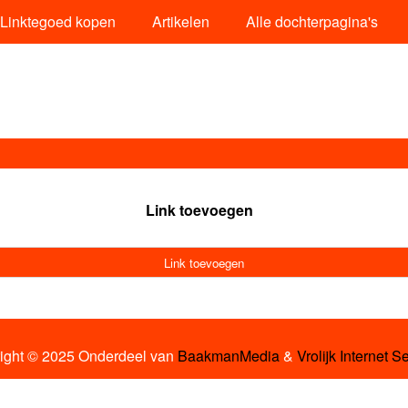
Linktegoed kopen
Artikelen
Alle dochterpagina's
Link toevoegen
Link toevoegen
ight © 2025 Onderdeel van
BaakmanMedia
&
Vrolijk Internet S